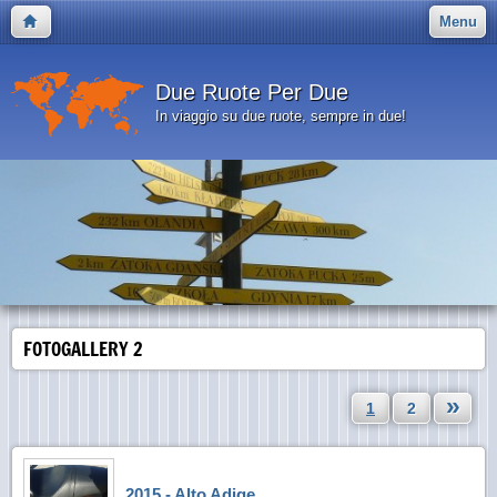
Menu
Due Ruote Per Due
In viaggio su due ruote, sempre in due!
FOTOGALLERY 2
»
1
2
2015 - Alto Adige