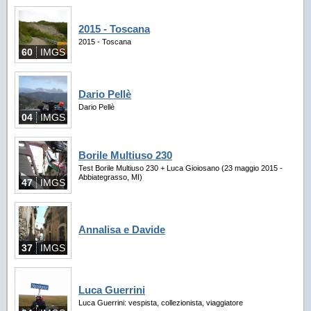
2015 - Toscana
2015 - Toscana
60
IMGS
Dario Pellè
Dario Pellè
04
IMGS
Borile Multiuso 230
Test Borile Multiuso 230 + Luca Gioiosano (23 maggio 2015 -
Abbiategrasso, MI)
47
IMGS
Annalisa e Davide
37
IMGS
Luca Guerrini
Luca Guerrini: vespista, collezionista, viaggiatore