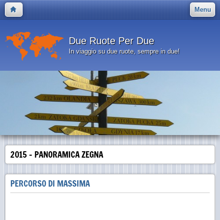
Menu
Due Ruote Per Due
In viaggio su due ruote, sempre in due!
2015 - PANORAMICA ZEGNA
PERCORSO DI MASSIMA