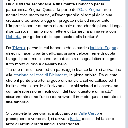
Da qui strade secondarie e finalmente l'imbocco per la
panoramica Zegna. Questa fa parte dell'
Oasi Zegna
, area
naturalistica molto vasta, all'avanguardia ai tempi della sua
creazione ed ancora oggi un progetto noto ed importante.
L'impressionante numero di ortensie e rododendri piantati lungo
il percorso, mi fanno ripromettere di tornarci a primavera con
Roberta
, per godere dello spettacolo della fioritura!
Da
Trivero
, paese in cui hanno sede lo storico
lanificio Zegna
e
gli edifici facenti parte dell'Oasi, si sale velocemente di quota.
Lungo il percorso ci sono aree di sosta e segnaletica in legno,
tutto molto curato e davvero bello.
Tra due muri di neve ed un paesaggio bianco latte, si arriva fino
alla
stazione sciistica di Bielmonte
, in piena attività. Da questo
che è il punto più alto, si gode di una vista sul vercellese ed il
biellese che si perde all'orizzonte... Molti sciatori mi osservano
con un'espressione negli occhi del tipo "questo è un matto":
sicuramente sono l'unico ad arrivare lì in moto questo sabato di
fine febbraio!
Si completa la panoramica sbucando in
Valle Cervo
e,
proseguendo verso sud, si arriva a
Biella
, accolti dal fascino
tetro di alcuni grandi lanifici abbandonati.