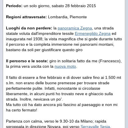
Periodo:
un solo giorno, sabato 28 febbraio 2015
Regioni attraversate:
Lombardia, Piemonte
Luoghi da non perdere:
la
panoramica Zegna
, una strada
statale voluta dall'imprenditore tessile
Ermenegildo Zegna
ed
inaugurata nel 1938; la vista magnifica che si gode durante tutto
il percorso e la completa immersione nei panorami montani,
bastano da soli per giustificare questo giro
Il percorso e le soste:
giro in solitaria fatto da me (Francesco),
la prima vera uscita con la
nuova moto
.
Il fatto di essere a fine febbraio e di dover salire fino ai 1.500 mt
s.lm. non erano delle buone premesse per trovare strade
perfettamente pulite. Infatti, nonostante si circolasse
liberamente, in alcuni punti ho trovato neve e ghiaccio sulla
strada. Inoltre, nevicava un po'.
Ma tutto ciò ha dato ancora più fascino al paesaggio e non mi
ha certo fermato!
Partenza con calma, verso le 9.30-10 da Milano; rapida
sgroppata in direzione Novara, poi verso
Serravalle Sesia
.