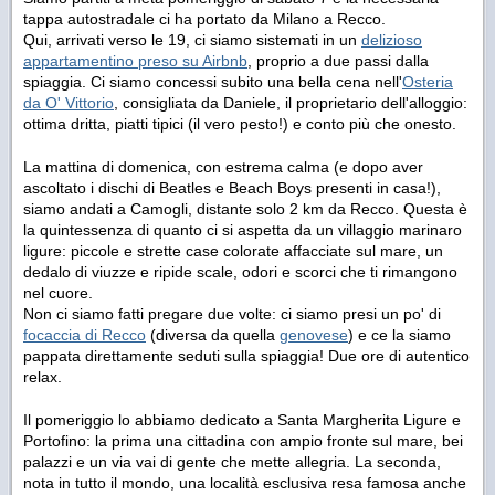
tappa autostradale ci ha portato da Milano a Recco.
Qui, arrivati verso le 19, ci siamo sistemati in un
delizioso
appartamentino preso su Airbnb
, proprio a due passi dalla
spiaggia. Ci siamo concessi subito una bella cena nell'
Osteria
da O' Vittorio
, consigliata da Daniele, il proprietario dell'alloggio:
ottima dritta, piatti tipici (il vero pesto!) e conto più che onesto.
La mattina di domenica, con estrema calma (e dopo aver
ascoltato i dischi di Beatles e Beach Boys presenti in casa!),
siamo andati a Camogli, distante solo 2 km da Recco. Questa è
la quintessenza di quanto ci si aspetta da un villaggio marinaro
ligure: piccole e strette case colorate affacciate sul mare, un
dedalo di viuzze e ripide scale, odori e scorci che ti rimangono
nel cuore.
Non ci siamo fatti pregare due volte: ci siamo presi un po' di
focaccia di Recco
(diversa da quella
genovese
) e ce la siamo
pappata direttamente seduti sulla spiaggia! Due ore di autentico
relax.
Il pomeriggio lo abbiamo dedicato a Santa Margherita Ligure e
Portofino: la prima una cittadina con ampio fronte sul mare, bei
palazzi e un via vai di gente che mette allegria. La seconda,
nota in tutto il mondo, una località esclusiva resa famosa anche