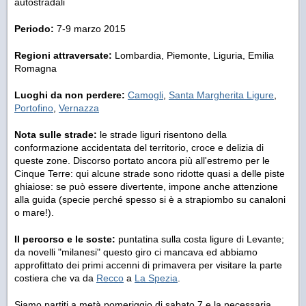
autostradali
Periodo:
7-9 marzo 2015
Regioni attraversate:
Lombardia, Piemonte, Liguria, Emilia
Romagna
Luoghi da non perdere:
Camogli
,
Santa Margherita Ligure
,
Portofino
,
Vernazza
Nota sulle strade:
le strade liguri risentono della
conformazione accidentata del territorio, croce e delizia di
queste zone. Discorso portato ancora più all'estremo per le
Cinque Terre: qui alcune strade sono ridotte quasi a delle piste
ghiaiose: se può essere divertente, impone anche attenzione
alla guida (specie perché spesso si è a strapiombo su canaloni
o mare!).
Il percorso e le soste:
puntatina sulla costa ligure di Levante;
da novelli "milanesi" questo giro ci mancava ed abbiamo
approfittato dei primi accenni di primavera per visitare la parte
costiera che va da
Recco
a
La Spezia
.
Siamo partiti a metà pomeriggio di sabato 7 e la necessaria