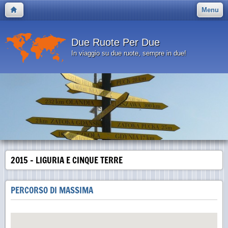
Menu
Due Ruote Per Due
In viaggio su due ruote, sempre in due!
2015 - LIGURIA E CINQUE TERRE
PERCORSO DI MASSIMA