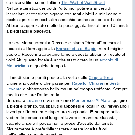
da diversi film, come l'ultimo
The Wolf of Wall Street
.
Nel caratteristico centro di Portofino, potete star certi di
incrociare eccentriche signore con tanti gioielli e mini-cane e
ricchi signori con occhiali a specchio anche se non c'è il sole.
Abbiamo apprezzato molto la passeggiata fino al faro, 10 minuti
a piedi facili e piacevoli.
La sera siamo tornati a Recco e ci siamo "drogati" ancora di
focaccia al formaggio alla
Baracchetta di Biagio
: non il miglior
posto a Recco ma avevamo fame e questo abbiamo trovato al
volo! Ah, questo locale è anche stato citato in un
articolo di
Motociclimo
di qualche tempo fa.
Il lunedì siamo partiti presto alla volta delle
Cinque Terre
.
L'itinerario costiero che passa per
Rapallo
,
Chiavari
e
Sestri
Levante
è abbastanza bello ma un po' troppo trafficato. Sempre
meglio che fare l'autostrada.
Benzina a
Levanto
e via direzione
Monterosso Al Mare
: qui giro
a piedi e pranzo, tra sparuti giapponesi e locali in cui fervevano i
lavori per l'imminente riapertura stagionale. E' sempre bello
vedere le persone del luogo al lavoro in maniera rilassata,
quando ancora il paese non è preso d'assalto dai turisti.
Sicuramente è preferibile visitare queste località fuori
dall'affollato periodo agostano!