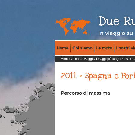
Due R
In viaggio su
Home
Chi siamo
Le moto
I nostri v
Home
»
I nostri viaggi
»
I viaggi più lunghi
» 2011 - 
2011 - Spagna e Por
Percorso di massima