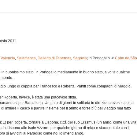
gosto 2011
,
Valencia
,
Salamanca
,
Deserto di Tabernas
,
Segovia
; in Portogallo ->
Cabo de São
in buonissimo stato. In
Portogallo
mediamente in buono stato, a volte qualche
remendo.
iaggio lungo di coppia per Francesco e Roberta. Partiti come compagni di viaggio,
r Roberta, invece, è stata una piacevole sfida.
arcandosi per Barcellona. Un paio di giorni in solitaria in direzione ovest e poi, a
di infilare il casco e partire insieme per il primo e forse più bel viaggio mai fatto
opi: 1) per Roberta, tornare a Lisbona, città del suo Erasmus (un anno, come una vita
re da Lisbona alle isole Azzorre per qualche giorno di relax e stacco totale con il
a si avvicini al Paradiso come noi lo intendiamo).