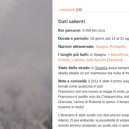
commenti
(18)
Dati salienti
Km percorsi:
4.450 km circa
Durata e periodo:
18 giorni, dal 14 al 31 a
Nazioni attraversate:
Spagna
,
Portogallo
I luoghi più belli:
in Spagna ->
Barcellona
Vicente
,
Lisbona
,
isole Azzorre
(
Terceira
)
Stato delle strade:
in
Spagna
quasi sempre 
strada statale un po' malmessa ma nulla di t
Note e curiosità:
il 2011 è stato il primo v
tornati come qualcosa in più!
Francesco non era nuovo ai viaggi in moto; pe
Francesco è partito solo da Civitavecchia, imb
Granada, l'arrivo di Roberta in aereo: il tempo 
insieme in moto!
L'itinerario è stato scelto con due precisi sc
intera); 2) per entrambi, la possibilità di vola
mondo terreno (essendo un posto che ci sembr