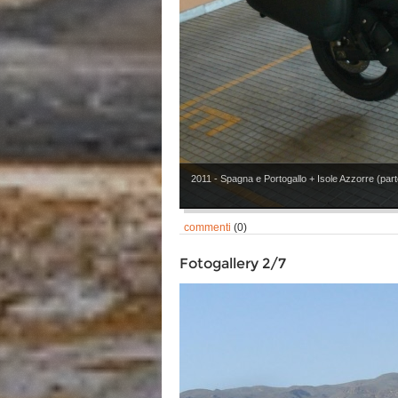
2011 - Spagna e Portogallo + Isole Azzorre (parte
commenti
(0)
Fotogallery 2/7