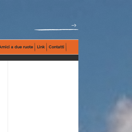
Amici a due ruote
Link
Contatti