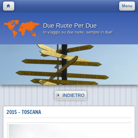
Menu
Due Ruote Per Due
In viaggio su due ruote, sempre in due!
INDIETRO
2015 - TOSCANA