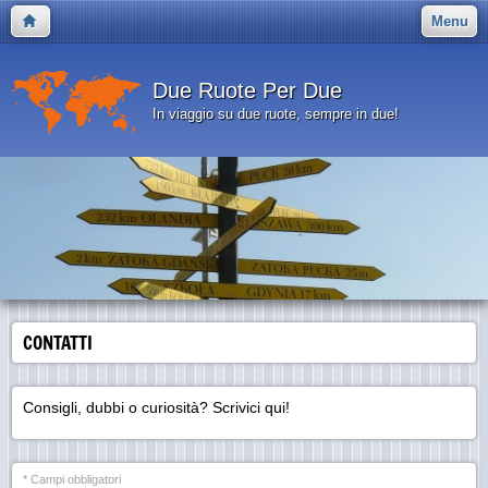
Menu
Due Ruote Per Due
In viaggio su due ruote, sempre in due!
CONTATTI
Consigli, dubbi o curiosità? Scrivici qui!
* Campi obbligatori