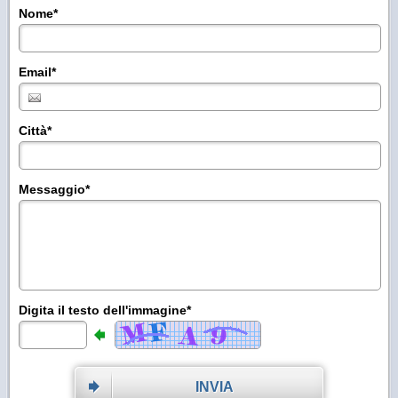
Nome
*
Email
*
Città
*
Messaggio
*
Digita il testo dell'immagine*
INVIA