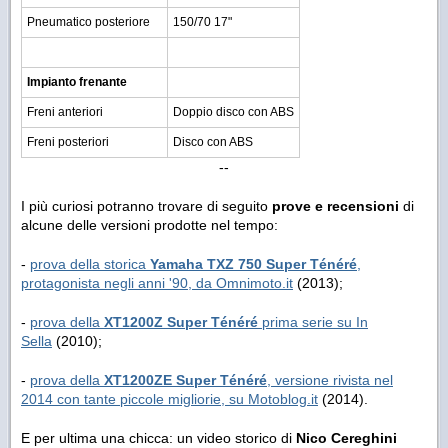
Pneumatico posteriore
150/70 17"
Impianto frenante
Freni anteriori
Doppio disco con ABS
Freni posteriori
Disco con ABS
--
I più curiosi potranno trovare di seguito
prove e recensioni
di
alcune delle versioni prodotte nel tempo:
-
prova della storica
Yamaha TXZ 750 Super Ténéré
,
protagonista negli anni '90, da Omnimoto.it
(2013);
-
prova della
XT1200Z Super Ténéré
prima serie su In
Sella
(2010);
-
prova della
XT1200ZE Super Ténéré
, versione rivista nel
2014 con tante piccole migliorie, su Motoblog.it
(2014).
E per ultima una chicca: un video storico di
Nico Cereghini