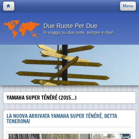
Menu
Due Ruote Per Due
In viaggio su due ruote, sempre in due!
YAMAHA SUPER TÉNÉRÉ (2015...)
LA NUOVA ARRIVATA YAMAHA SUPER TÉNÉRÉ, DETTA
TENERONA!