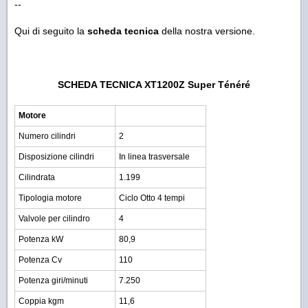
--
Qui di seguito la
scheda tecnica
della nostra versione.
SCHEDA TECNICA XT1200Z Super Ténéré
Motore
Numero cilindri
2
Disposizione cilindri
In linea trasversale
Cilindrata
1.199
Tipologia motore
Ciclo Otto 4 tempi
Valvole per cilindro
4
Potenza kW
80,9
Potenza Cv
110
Potenza giri/minuti
7.250
Coppia kgm
11,6