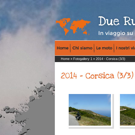
Due R
In viaggio su
Home
Chi siamo
Le moto
I nostri v
Home
»
Fotogallery 1
» 2014 - Corsica (3/3)
2014 - Corsica (3/3)