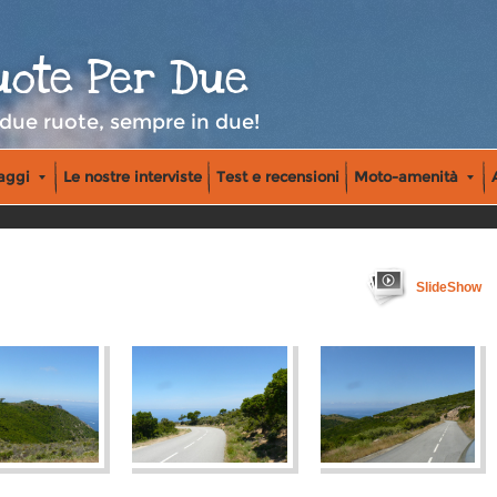
uote Per Due
 due ruote, sempre in due!
iaggi
Le nostre interviste
Test e recensioni
Moto-amenità
SlideShow