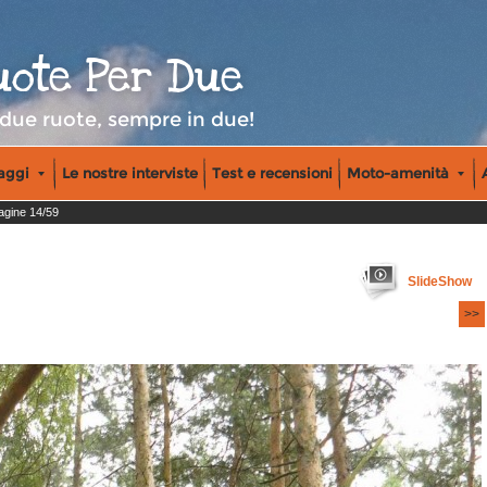
uote Per Due
 due ruote, sempre in due!
iaggi
Le nostre interviste
Test e recensioni
Moto-amenità
gine 14/59
SlideShow
>>