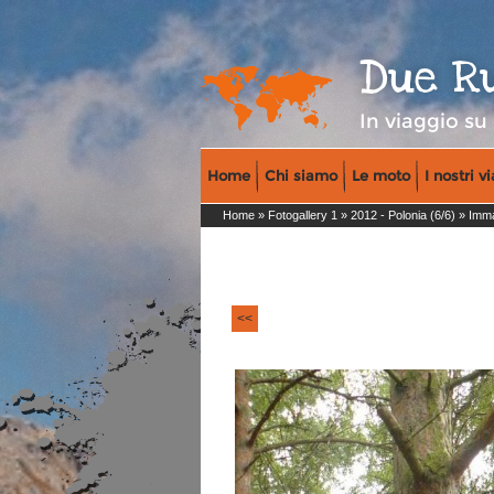
Due R
In viaggio su
Home
Chi siamo
Le moto
I nostri v
Home
»
Fotogallery 1
»
2012 - Polonia (6/6)
» Imma
<<