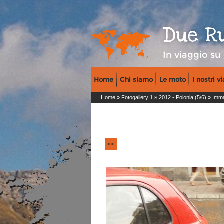
Due R
In viaggio su
Home
Chi siamo
Le moto
I nostri v
Home
»
Fotogallery 1
»
2012 - Polonia (5/6)
» Imma
<<