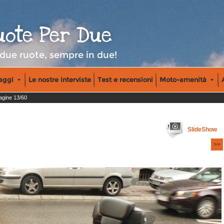
uote Per Due
 due ruote, sempre in due!
iaggi
Le nostre interviste
Test e recensioni
Moto-amenità
gine 13/60
SlideShow
>>